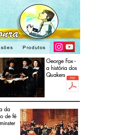
ssões
Produtos
George Fox -
a história dos
Quakers
ia da
o de fé
minster