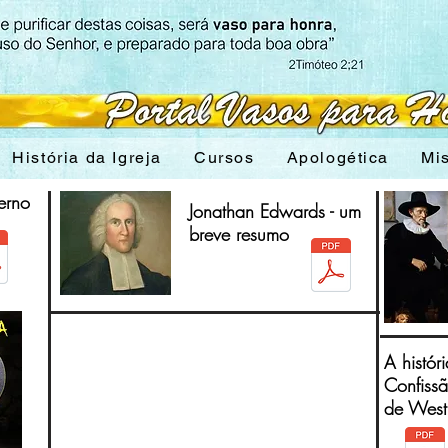
História da Igreja
Cursos
Apologética
Mi
erno
Jonathan Edwards - um
breve resumo
A histór
Confissã
de West